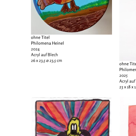
ohne Titel
Philomena Heinel
2024
Acryl auf Blech
26 x 23,5 ⌀ 23,5 cm
ohne Tit
Philomen
2025
Acryl auf
23 x 18 x 