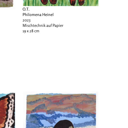
O.T.
Philomena Heinel
2023
Mischtechnik auf Papier
19 x 28 cm