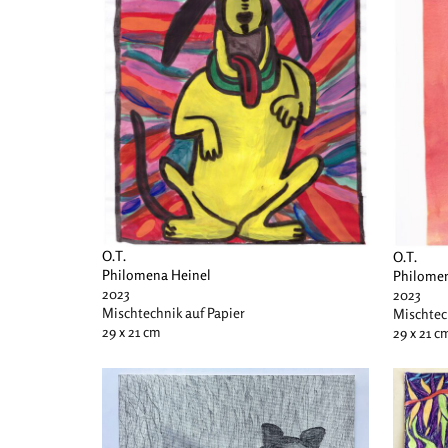
O.T.
O.T.
Philomena Heinel
Philomen
2023
2023
Mischtechnik auf Papier
Mischtec
29 x 21 cm
29 x 21 c