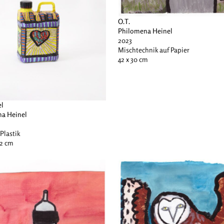
O.T.
Philomena Heinel
2023
Mischtechnik auf Papier
42 x 30 cm
el
a Heinel
 Plastik
12 cm