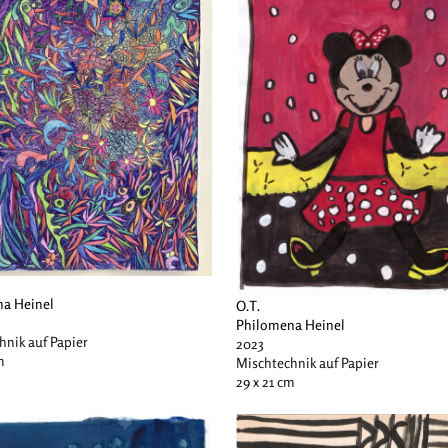
a Heinel
O.T.
Philomena Heinel
hnik auf Papier
2023
m
Mischtechnik auf Papier
29 x 21 cm