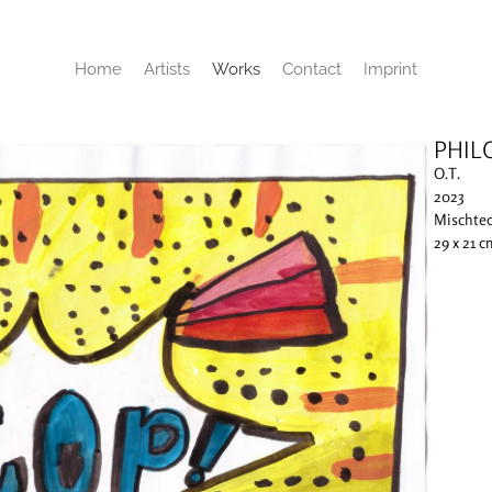
Home
Artists
Works
Contact
Imprint
PHIL
O.T.
2023
Mischtec
29 x 21 