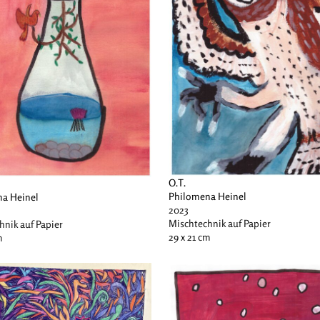
O.T.
Philomena Heinel
a Heinel
2023
Mischtechnik auf Papier
hnik auf Papier
29 x 21 cm
m