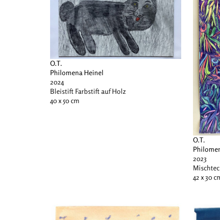
O.T.
Philomena Heinel
2024
Bleistift Farbstift auf Holz
40 x 50 cm
O.T.
Philomen
2023
Mischtec
42 x 30 c