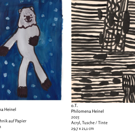
o.T.
a Heinel
Philomena Heinel
2025
hnik auf Papier
Acryl, Tusche / Tinte
m
29,7 x 21,1 cm