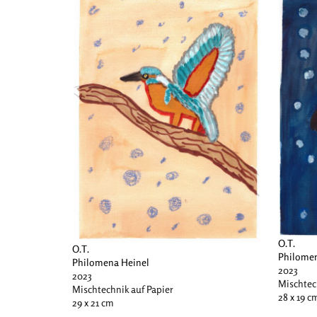
O.T.
O.T.
Philomen
Philomena Heinel
2023
2023
Mischtec
Mischtechnik auf Papier
28 x 19 c
29 x 21 cm