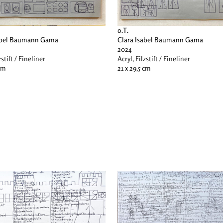
o.T.
sabel Baumann Gama
Clara Isabel Baumann Gama
2024
zstift / Fineliner
Acryl, Filzstift / Fineliner
 cm
21 x 29,5 cm