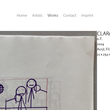
Home
Artists
Works
Contact
Imprint
CLAR
o.T.
2024
Acryl, Fil
21 x 29,5