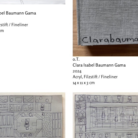
sabel Baumann Gama
zstift / Fineliner
 cm
o.T.
Clara Isabel Baumann Gama
2024
Acryl, Filzstift / Fineliner
14 x 11 x 3 cm