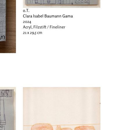
o.T.
Clara Isabel Baumann Gama
2024
Acryl, Filzstift / Fineliner
21 x 29,5 cm