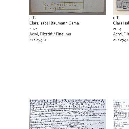
o.T.
o.T.
Clara Isabel Baumann Gama
Clara I
2024
2024
Acryl, Filzstift / Fineliner
Acryl, Fil
21 x 29,5 cm
21 x 29,5