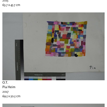
2015
63.7 x 45.7 cm
O.T.
Pia Heim
2017
69.5 x 50.5 cm