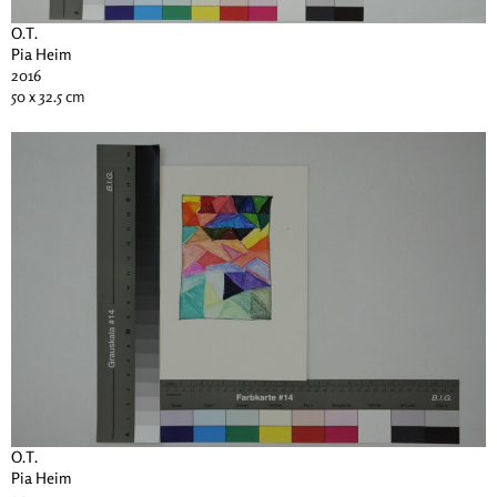
O.T.
Pia Heim
2016
50 x 32.5 cm
O.T.
Pia Heim