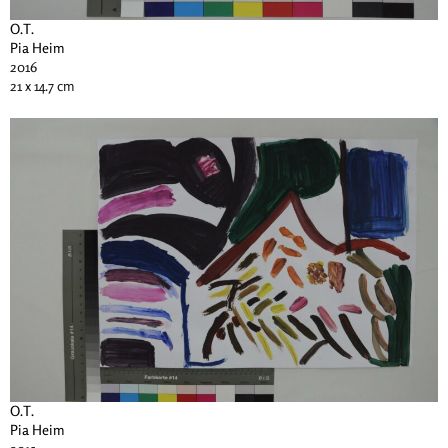
O.T.
Pia Heim
2016
21 x 14.7 cm
O.T.
Pia Heim