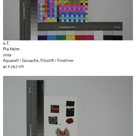
o.T.
Pia Heim
2019
Aquarell / Gouache, Filzstift / Fineliner
42 x 29.7 cm