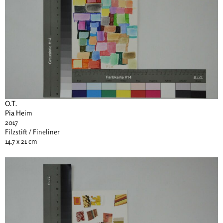
O.T.
Pia Heim
2017
Filzstift / Fineliner
14.7 x 21 cm