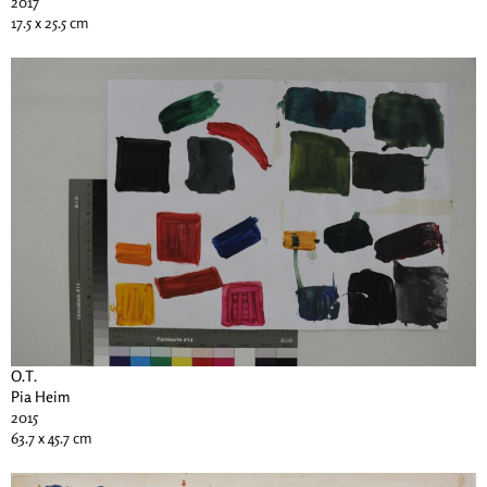
2017
17.5 x 25.5 cm
O.T.
Pia Heim
2015
63.7 x 45.7 cm