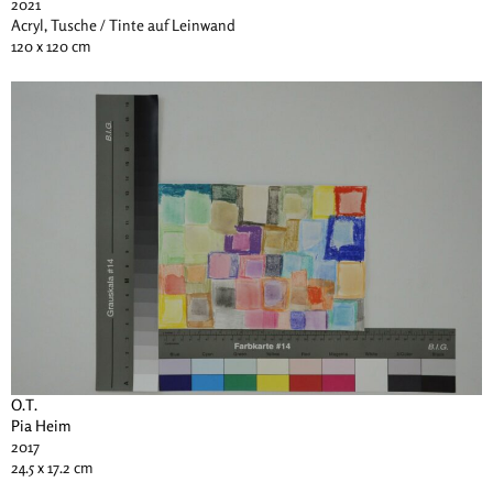
2021
Acryl, Tusche / Tinte auf Leinwand
120 x 120 cm
O.T.
Pia Heim
2017
24.5 x 17.2 cm