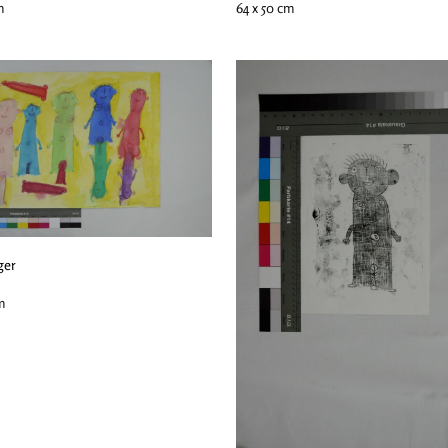
m
64 x 50 cm
ger
m