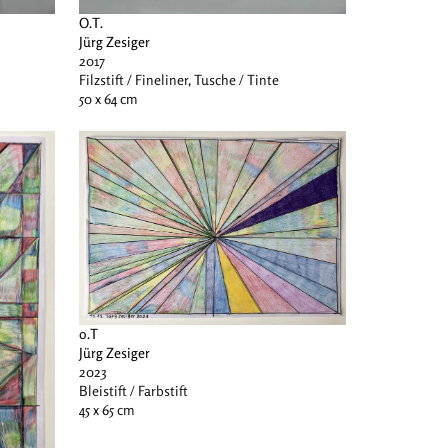
O.T.
Jürg Zesiger
2017
Filzstift / Fineliner, Tusche / Tinte
50 x 64 cm
o.T
Jürg Zesiger
2023
Bleistift / Farbstift
45 x 65 cm