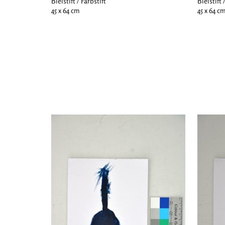
Bleistift / Farbstift
Bleistift 
45 x 64 cm
45 x 64 c