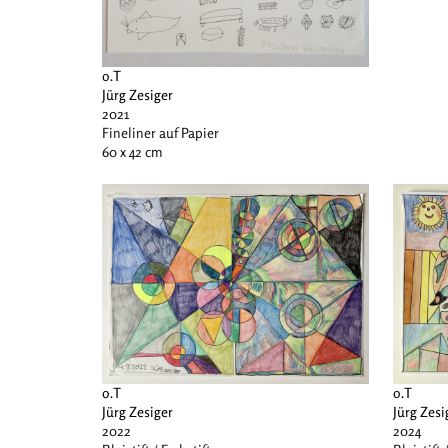
o.T
Jürg Zesiger
2021
Fineliner auf Papier
60 x 42 cm
o.T
o.T
Jürg Zesiger
Jürg Zesi
2022
2024