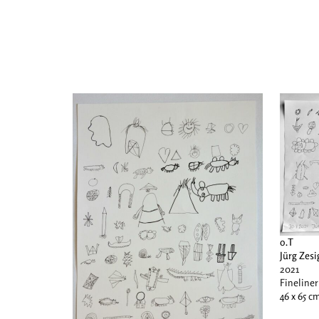
o.T
Jürg Zesi
2021
Fineliner
46 x 65 c