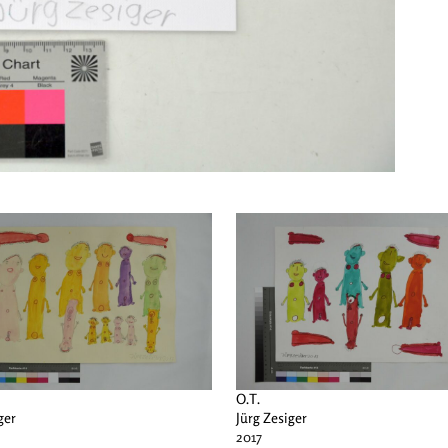
O.T.
ger
Jürg Zesiger
2017