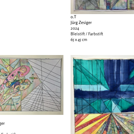
o.T
Jürg Zesiger
2024
Bleistift / Farbstift
65 x 45 cm
ger