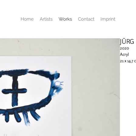
Home
Artists
Works
Contact
Imprint
JÜRG
2020
Acryl
21 x 14.7