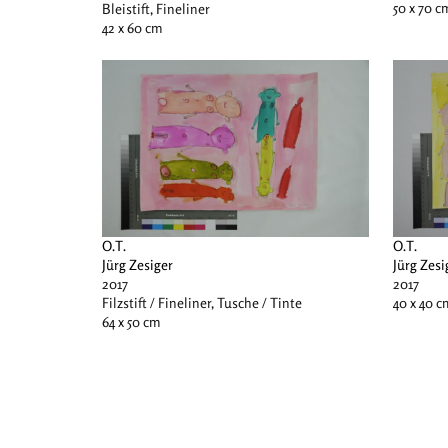
50 x 70 c
Bleistift, Fineliner
42 x 60 cm
O.T.
O.T.
Jürg Zesiger
Jürg Zesi
2017
2017
Filzstift / Fineliner, Tusche / Tinte
40 x 40 c
64 x 50 cm