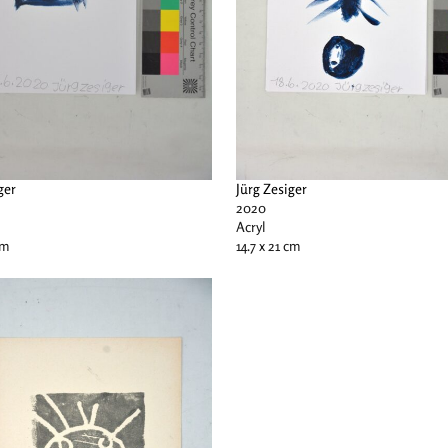
ger
Jürg Zesiger
2020
Acryl
cm
14.7 x 21 cm