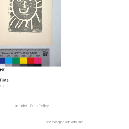
ger
Tinte
 cm
Imprint
Data Policy
site managed with artbutler