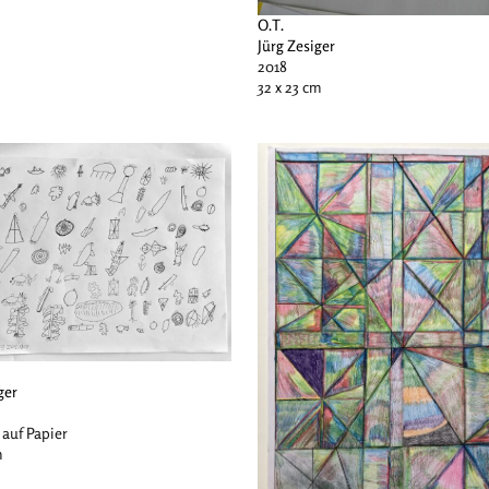
O.T.
Jürg Zesiger
2018
32 x 23 cm
ger
 auf Papier
m