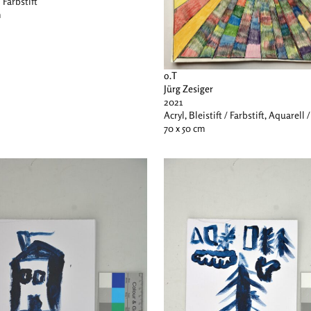
/ Farbstift
m
o.T
Jürg Zesiger
2021
Acryl, Bleistift / Farbstift, Aquarell /
70 x 50 cm