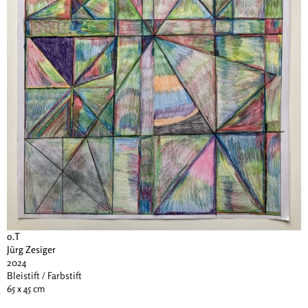
o.T
Jürg Zesiger
2024
Bleistift / Farbstift
65 x 45 cm