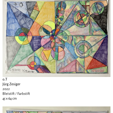
o.T
Jürg Zesiger
2022
Bleistift / Farbstift
45 x 64 cm