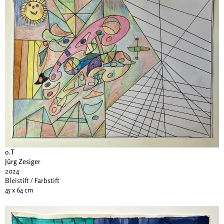
o.T
Jürg Zesiger
2024
Bleistift / Farbstift
45 x 64 cm