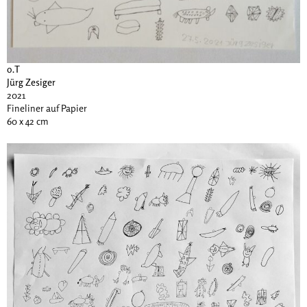
o.T
Jürg Zesiger
2021
Fineliner auf Papier
60 x 42 cm