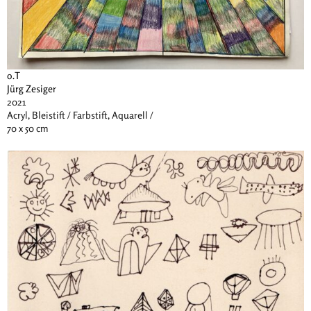
o.T
Jürg Zesiger
2021
Acryl, Bleistift / Farbstift, Aquarell /
70 x 50 cm