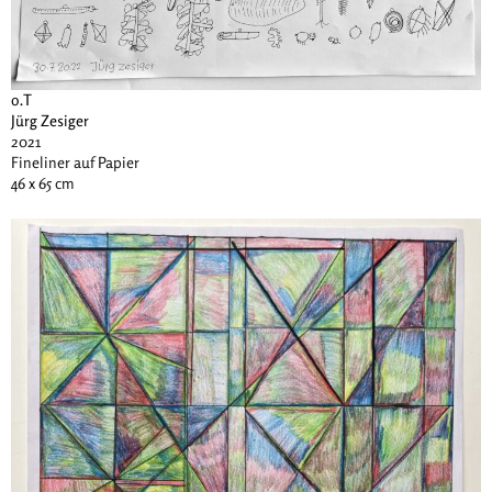
o.T
Jürg Zesiger
2021
Fineliner auf Papier
46 x 65 cm