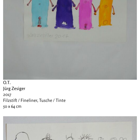
O.T.
Jürg Zesiger
2017
Filzstift / Fineliner, Tusche / Tinte
50 x 64 cm