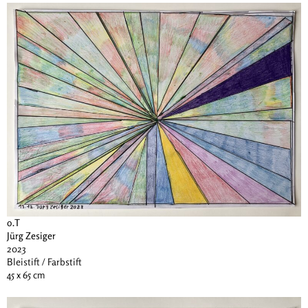
o.T
Jürg Zesiger
2023
Bleistift / Farbstift
45 x 65 cm