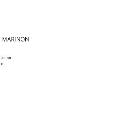
E MARINONI
 ricamo
 cm