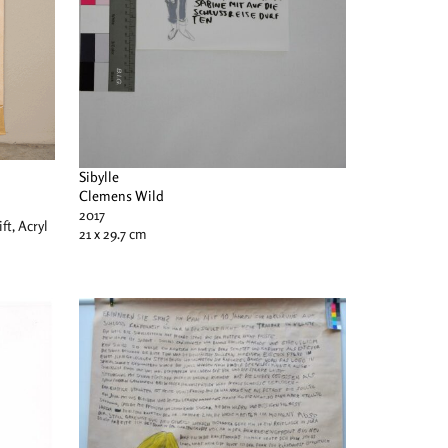
Sibylle
Clemens Wild
2017
ift, Acryl
21 x 29.7 cm