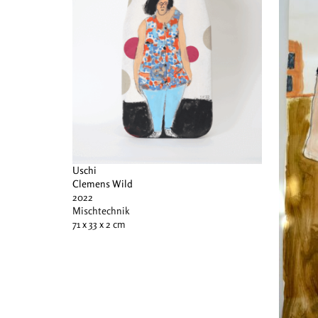
Uschi
Clemens Wild
2022
Mischtechnik
71 x 33 x 2 cm