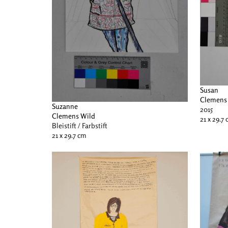
Susan
Clemens
Suzanne
2015
Clemens Wild
21 x 29.7
Bleistift / Farbstift
21 x 29.7 cm