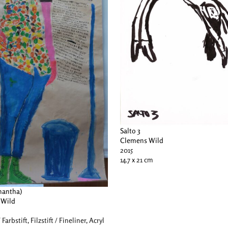
Salto 3
Clemens Wild
2015
14.7 x 21 cm
mantha)
 Wild
/ Farbstift, Filzstift / Fineliner, Acryl