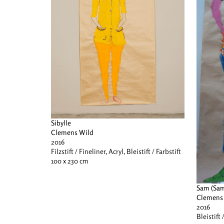
Sibylle
Clemens Wild
2016
Filzstift / Fineliner, Acryl, Bleistift / Farbstift
100 x 230 cm
Sam (Sa
Clemens
2016
Bleistift 