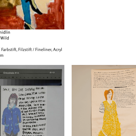
midlin
 Wild
/ Farbstift, Filzstift / Fineliner, Acryl
cm