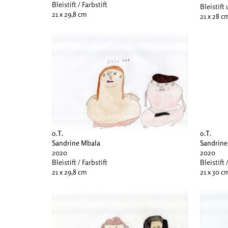
Bleistift / Farbstift
Bleistift
21 x 29,8 cm
21 x 28 c
o.T.
o.T.
Sandrine Mbala
Sandrine
2020
2020
Bleistift / Farbstift
Bleistift 
21 x 29,8 cm
21 x 30 c