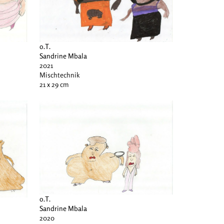
o.T.
Sandrine Mbala
2021
Mischtechnik
21 x 29 cm
o.T.
Sandrine Mbala
2020