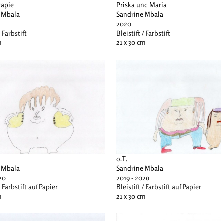
rapie
Priska und Maria
 Mbala
Sandrine Mbala
2020
/ Farbstift
Bleistift / Farbstift
m
21 x 30 cm
o.T.
 Mbala
Sandrine Mbala
20
2019 - 2020
/ Farbstift auf Papier
Bleistift / Farbstift auf Papier
m
21 x 30 cm