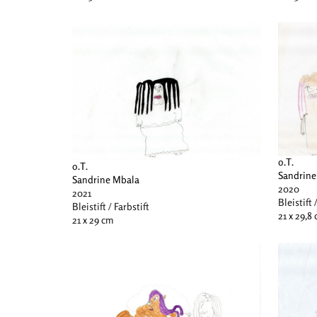
o.T.
o.T.
Sandrine
Sandrine Mbala
2020
2021
Bleistift 
Bleistift / Farbstift
21 x 29,8
21 x 29 cm