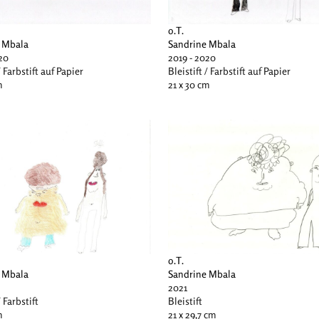
o.T.
 Mbala
Sandrine Mbala
20
2019 - 2020
/ Farbstift auf Papier
Bleistift / Farbstift auf Papier
m
21 x 30 cm
o.T.
Sandrine Mbala
 Mbala
2021
Bleistift
/ Farbstift
21 x 29,7 cm
m