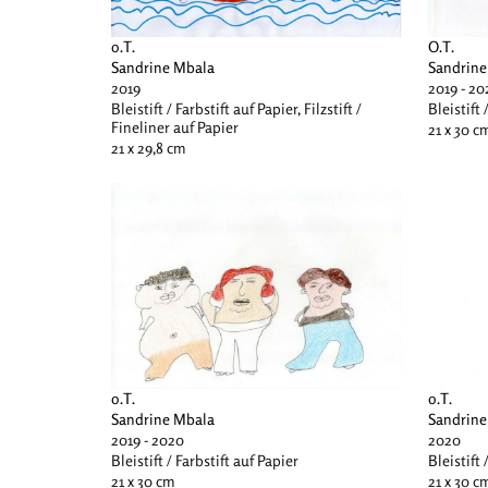
o.T.
O.T.
Sandrine Mbala
Sandrine
2019
2019 - 20
Bleistift / Farbstift auf Papier, Filzstift /
Bleistift 
Fineliner auf Papier
21 x 30 c
21 x 29,8 cm
o.T.
o.T.
Sandrine Mbala
Sandrine
2019 - 2020
2020
Bleistift / Farbstift auf Papier
Bleistift 
21 x 30 cm
21 x 30 c