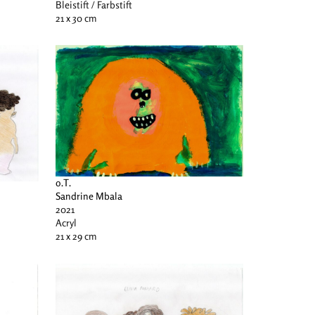
Bleistift / Farbstift
21 x 30 cm
o.T.
Sandrine Mbala
2021
Acryl
21 x 29 cm