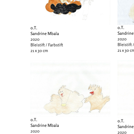
o.T.
o.T.
Sandrine
Sandrine Mbala
2020
2020
Bleistift 
Bleistift / Farbstift
21 x 30 c
21 x 30 cm
o.T.
o.T.
Sandrine Mbala
Sandrine
2020
2020