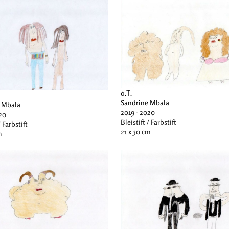
o.T.
Sandrine Mbala
 Mbala
2019 - 2020
20
Bleistift / Farbstift
/ Farbstift
21 x 30 cm
m