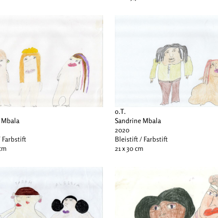
o.T.
Sandrine Mbala
 Mbala
2020
Bleistift / Farbstift
/ Farbstift
21 x 30 cm
 cm