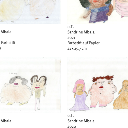
o.T.
 Mbala
Sandrine Mbala
2021
/ Farbstift
Farbstift auf Papier
m
21 x 29,7 cm
o.T.
 Mbala
Sandrine Mbala
2020