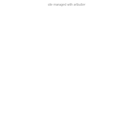
site managed with artbutler