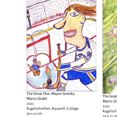
The Great One, Wayne Gretzky
The Goat
Marco Güdel
Marco G
2021
2021
Kugelschreiber, Aquarell, Collage
Kugelschr
30 x 21 cm
30 x 21 c