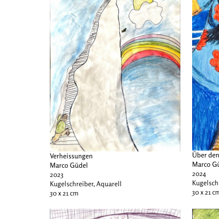
Über de
Verheissungen
Marco G
Marco Güdel
2024
2023
Kugelschr
Kugelschreiber, Aquarell
30 x 21 c
30 x 21 cm