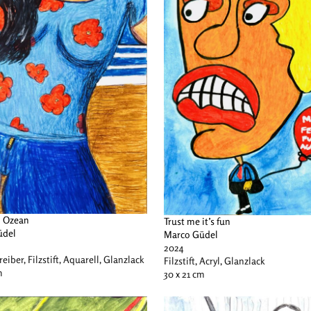
n Ozean
Trust me it’s fun
üdel
Marco Güdel
2024
eiber, Filzstift, Aquarell, Glanzlack
Filzstift, Acryl, Glanzlack
m
30 x 21 cm