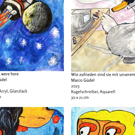
 were here
Wie zufrieden sind sie mit unserem
üdel
Marco Güdel
2023
 Acryl, Glanzlack
Kugelschreiber, Aquarell
m
30 x 21 cm