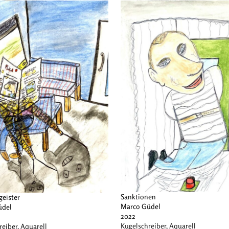
Sanktionen
geister
Marco Güdel
üdel
2022
Kugelschreiber, Aquarell
reiber, Aquarell