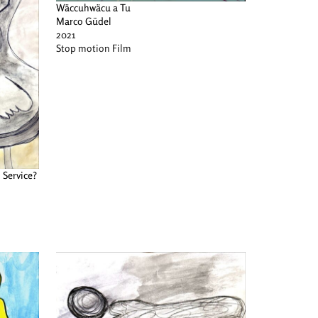
Wäccuhwäcu a Tu
Marco Güdel
2021
Stop motion Film
 Service?