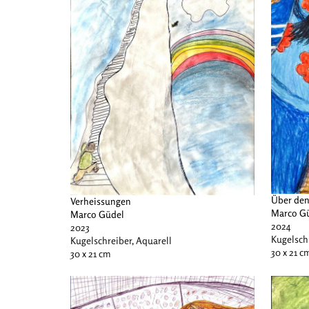
Über de
Verheissungen
Marco G
Marco Güdel
2024
2023
Kugelschr
Kugelschreiber, Aquarell
30 x 21 c
30 x 21 cm