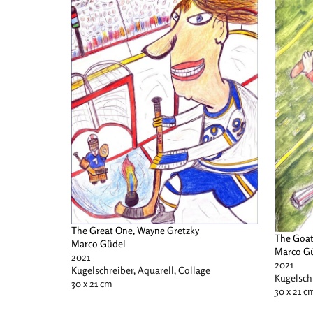
The Great One, Wayne Gretzky
The Goat
Marco Güdel
Marco G
2021
2021
Kugelschreiber, Aquarell, Collage
Kugelschr
30 x 21 cm
30 x 21 c