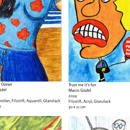
n Ozean
Trust me it’s fun
üdel
Marco Güdel
2024
eiber, Filzstift, Aquarell, Glanzlack
Filzstift, Acryl, Glanzlack
m
30 x 21 cm