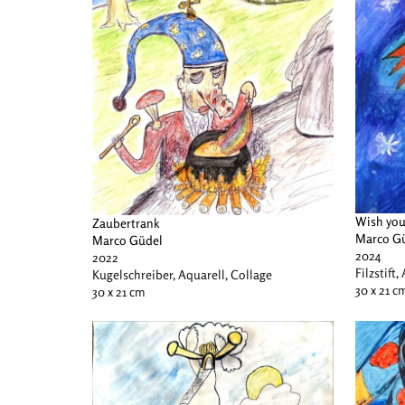
Wish you
Zaubertrank
Marco G
Marco Güdel
2024
2022
Filzstift,
Kugelschreiber, Aquarell, Collage
30 x 21 c
30 x 21 cm