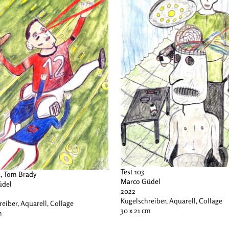
Test 103
, Tom Brady
Marco Güdel
üdel
2022
Kugelschreiber, Aquarell, Collage
eiber, Aquarell, Collage
30 x 21 cm
m