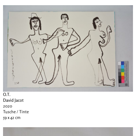
O.T.
David Jacot
2020
Tusche / Tinte
59 x 42 cm