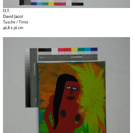
O.T.
David Jacot
Tusche / Tinte
46.8 x 36 cm