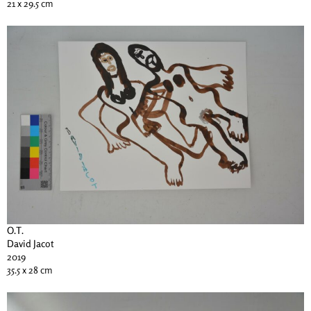
21 x 29.5 cm
O.T.
David Jacot
2019
35.5 x 28 cm