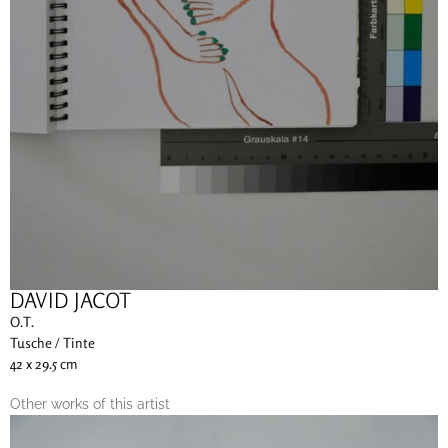
DAVID JACOT
O.T.
Tusche / Tinte
42 x 29.5 cm
Other works of this artist