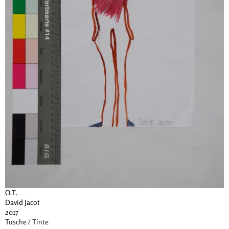
O.T.
David Jacot
2017
Tusche / Tinte