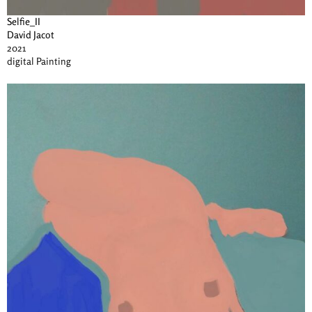
Selfie_II
David Jacot
2021
digital Painting