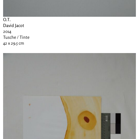
O.T.
David Jacot
2014
Tusche / Tinte
42 x 29.5 cm