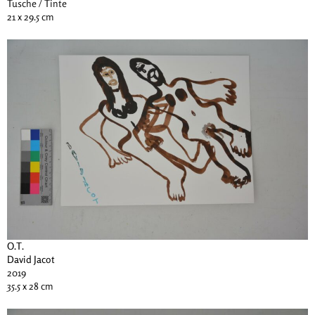
Tusche / Tinte
21 x 29.5 cm
O.T.
David Jacot
2019
35.5 x 28 cm