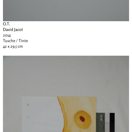
O.T.
David Jacot
2014
Tusche / Tinte
42 x 29.5 cm