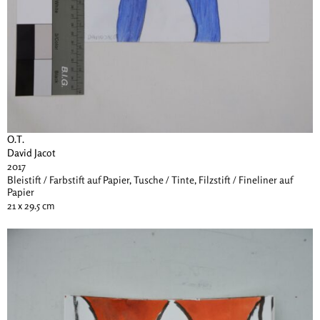
O.T.
David Jacot
2017
Bleistift / Farbstift auf Papier, Tusche / Tinte, Filzstift / Fineliner auf
Papier
21 x 29.5 cm