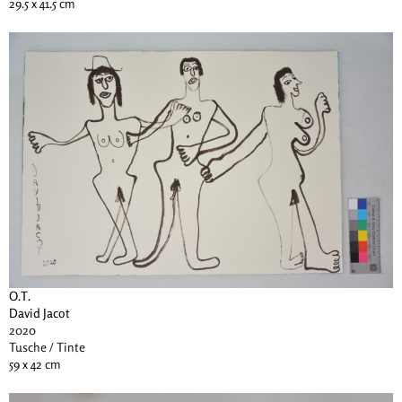
29.5 x 41.5 cm
O.T.
David Jacot
2020
Tusche / Tinte
59 x 42 cm