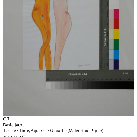
O.T.
David Jacot
Tusche / Tinte, Aquarell / Gouache (Malerei auf Papier)
29.5 x 41.5 cm