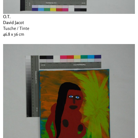
O.T.
David Jacot
Tusche / Tinte
46.8 x 36 cm